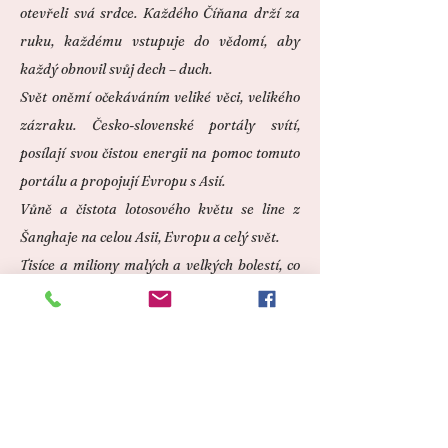
otevřeli svá srdce. Každého Číňana drží za
ruku, každému vstupuje do vědomí, aby
každý obnovil svůj dech – duch.
Svět oněmí očekáváním veliké věci, velikého
zázraku. Česko-slovenské portály svítí,
posílají svou čistou energii na pomoc tomuto
portálu a propojují Evropu s Asií.
Vůně a čistota lotosového květu se line z
Šanghaje na celou Asii, Evropu a celý svět.
Tisíce a miliony malých a velkých bolestí, co
čítá každý lidský osud, jsou omývány vodou,
očištěny ohněm, ošetřeny větrem a
pomazány hojivými vonnými mastmi.
Celému uzdravujícímu procesu pomáhají
svými modlitbami mniši z Tibetu, je to pro ně
velmi důležité.