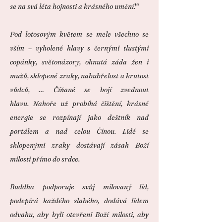
se na svá léta hojnosti a krásného umění!“
Pod lotosovým květem se mele všechno se
vším – vyholené hlavy s černými tlustými
copánky, světonázory, ohnutá záda žen i
mužů, sklopené zraky, nabubřelost a krutost
vůdců, … Číňané se bojí zvednout
hlavu.
Nahoře už probíhá čištění, krásné
energie se rozpínají jako deštník nad
portálem a nad celou Čínou.
Lidé se
sklopenými zraky dostávají zásah Boží
milosti přímo do srdce.
Buddha podporuje svůj milovaný lid,
podepírá každého slabého, dodává lidem
odvahu, aby byli otevřeni Boží milosti, aby