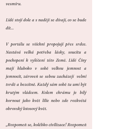
vesmíru.
Lidé stojí dole a s nadějí se dívají, co se bude
dít…
V portálu se všichni propojují přes srdce.
Nastává velká potřeba lásky, soucitu a
pochopení k vyléčení této Země.
Lidé Číny
mají hluboko v sobě velkou jemnost a
jemnocit, zároveň se sebou zacházejí velmi
tvrdě a bezcitně. Každý sám sobě tu umí být
krutým vládcem.
Kolem chrámu je bílý
kornout jako květ lilie nebo zde rozkvétá
obrovský lotosový květ.
„Rozpomeň se, kolébko civilizace! Rozpomeň