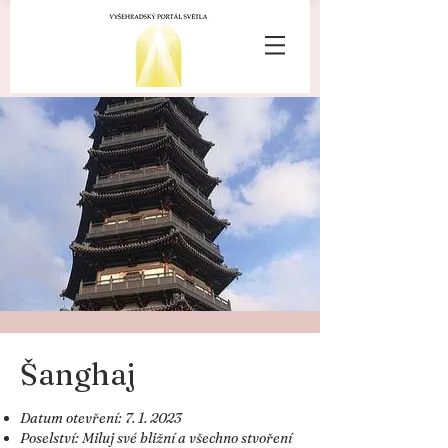
Šanghaj
Datum otevření: 7. 1. 2023
Poselství: Miluj své bližní a všechno stvoření