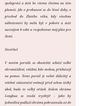
spolupráci a úctě ke všemu živému na této
planetě. Jde o probuzení se do Nové doby, o
přechod do Zlatého věku, kdy všechna
náboženství by měla být v pokoře a úctě
navzájem k sobě a respektovat můj plán pro
Zemi.
Stvořitel
V novém portále se okamžitě schází velké
shromáždění, všichni, kdo mohou, přicházejí
na pomoc.
Tento portál je velmi důležitý a
všichni zúčastnění vnímají před sebou těžký
úkol, bude to velký oříšek.
Kolem chrámu
Longhua se zvedá trychtýř – jako by
jednotlivá podlaží chrámu pokračovala až do