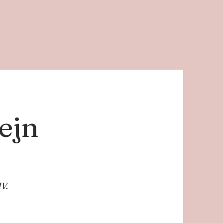
ejn
V.