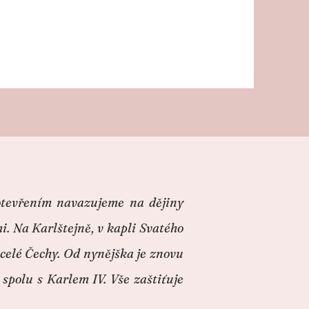
o otevřením navazujeme na dějiny
. Na Karlštejně, v kapli Svatého
o celé Čechy. Od nynějška je znovu
spolu s Karlem IV. Vše zaštiťuje