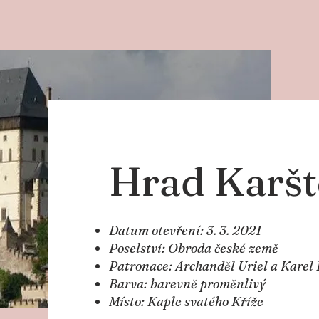
Hrad Karšt
Datum otevření: 3. 3. 2021
Poselství: Obroda české země
Patronace: Archanděl Uriel a Karel I
Barva: barevně proměnlivý
Místo: Kaple svatého Kříže