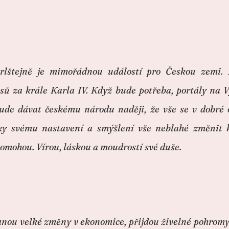
rlštejně je mimořádnou událostí pro Českou zemi.
asů za krále Karla IV. Když bude potřeba, portály na 
bude dávat českému národu naději, že vše se v dobré
ky svému nastavení a smýšlení vše neblahé změnit k 
u pomohou. Vírou, láskou a moudrostí své duše.
anou velké změny v ekonomice, přijdou živelné pohromy.