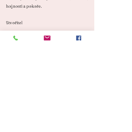
hojnosti a pokoře.
Stvořitel
Vyšehradský portál
světla