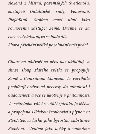
složená z Mistrů, pozemských Světlonošů,
zástupců Galaktické rady, Venušanů,
Plejáďanů. Stojíme mezi nimi jako
rovnocenní zástupci Země. Držíme se za
ruce v očekávání, co se bude dít.
Shora přichází veliké požehnání naší práci.
Chaos na nádvoří se přes nás uklidňuje a
skrze sloup zlatého světla se propojuje
Země s Centrálním Sluncem. Ve vertikále
probíhají ozdravné procesy do minulosti i
budoucnosti a vše se ukotvuje v přítomnosti.
Ve světelném válci se otáčí spirála. Je léčivá
a propojená s lidskou šroubovicí a plyne z ní
Stvořitelova láska jako bytostná substance
Stvoření. Vrníme jako kočky a vnímáme