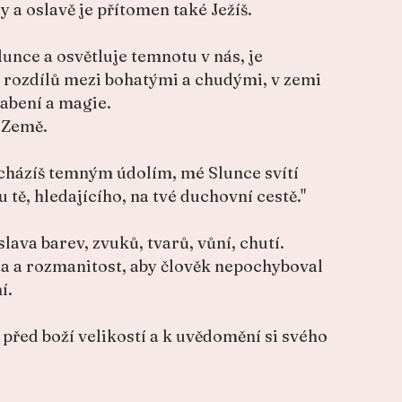
y a oslavě je přítomen také Ježíš.
lunce a osvětluje temnotu v nás, je
 rozdílů mezi bohatými a chudými, v zemi
labení a magie.
 Země.
cházíš temným údolím, mé Slunce svítí
 tě, hledajícího, na tvé duchovní cestě."
ava barev, zvuků, tvarů, vůní, chutí.
a a rozmanitost, aby člověk nepochyboval
í.
před boží velikostí a k uvědomění si svého