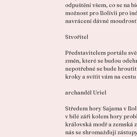
odpuštění všem, co se na bí
možnost pro Bolívii pro ind
navrácení dávné moudrosti
Stvořitel
Představitelem portálu svět
změn, které se budou odehr
nepotřebné se bude hroutit 
kroky a svítit vám na cest
archanděl Uriel
Středem hory Sajama v Bolí
v bílé záři kolem hory probl
královská modř a zemská z
nás se shromažďují zástupy