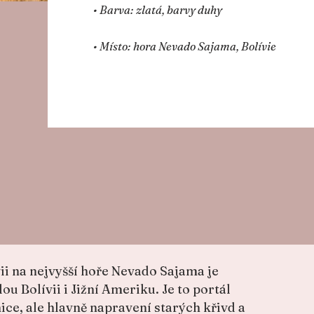
• Barva: zlatá, barvy duhy
• Místo: hora Nevado Sajama, Bolívie
vii na nejvyšší hoře Nevado Sajama je
u Bolívii i Jižní Ameriku. Je to portál
e, ale hlavně napravení starých křivd a