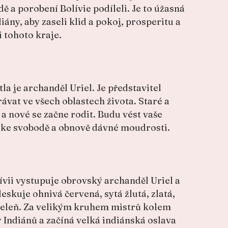
dě a porobení Bolívie podíleli. Je to úžasná
iány, aby zaseli klid a pokoj, prosperitu a
 tohoto kraje.
la je archanděl Uriel. Je představitel
ávat ve všech oblastech života. Staré a
a nové se začne rodit. Budu vést vaše
u ke svobodě a obnově dávné moudrosti.
vii vystupuje obrovský archanděl Uriel a
eskuje ohnivá červená, sytá žlutá, zlatá,
eleň. Za velikým kruhem mistrů kolem
 Indiánů a začíná velká indiánská oslava