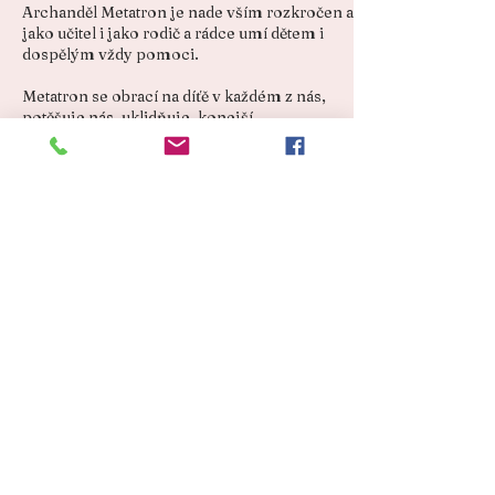
Archanděl Metatron je nade vším rozkročen a
jako učitel i jako rodič a rádce umí dětem i
dospělým vždy pomoci.
Metatron se obrací na díťě v každém z nás,
potěšuje nás, uklidňuje, konejší.
Otevírá se portál plný radosti a dětské
bezstarostnosti a důvěry v dokonalé stvoření.
Prochází námi nádherná čistá energie, jako
když jsme byli děti a uměli se radovat z
přítomnosti.
Kolem pohoří And létají kondoři a ve
svobodném letu ukazují člověku, co může i
člověk se svobodnou myslí...