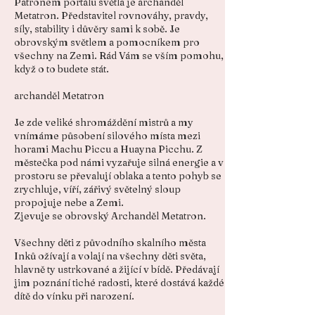
Patronem portálu světla je archanděl
Metatron. Představitel rovnováhy, pravdy,
síly, stability i důvěry sami k sobě. Je
obrovským světlem a pomocníkem pro
všechny na Zemi. Rád Vám se vším pomohu,
když o to budete stát.
archanděl Metatron
Je zde veliké shromáždění mistrů a my
vnímáme působení silového místa mezi
horami Machu Piccu a Huayna Picchu. Z
městečka pod námi vyzařuje silná energie a v
prostoru se převalují oblaka a tento pohyb se
zrychluje, víří, zářivý světelný sloup
propojuje nebe a Zemi.
Zjevuje se obrovský Archanděl Metatron.
Všechny děti z původního skalního města
Inků ožívají a volají na všechny děti světa,
hlavně ty ustrkované a žijící v bídě. Předávají
jim poznání tiché radosti, které dostává každé
dítě do vínku při narození.