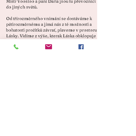
Mistr Voosloo a paní Daria jsou tu převozníci
do jiných světů.
Od třírozměrného vnímání se dostáváme k
pětirozměrnému a jímá nás z té možnosti a
bohatosti prožitků závrať, plaveme v prostoru
Lásky. Vidíme z výše, kterak Láska obklopuje
naši Zemi a vyplňuje celý vesmír.
Naše srdce rozkmitává vibrace lásky. Prostor
plný světla a lásky je pro všechny zemské
tvory a je velmi léčivý. Nasáváme světlo do
každé buňky a naše těla začínají svítit.
Pohybujeme se ve vesmíru a potkáváme se
tu se svými blízķými, se spřízněnými dušemi,
s Atlanťany, s mimozemskými bytostmi, s
mistry i se Stvořitelem.