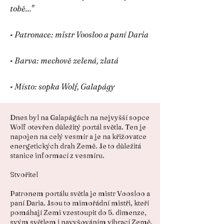
tobě..."
• Patronace: mistr Voosloo a paní Daria
• Barva: mechově zelená, zlatá
• Místo: sopka Wolf, Galapágy
Dnes byl na Galapágách na nejvyšší sopce
Wolf otevřen důležitý portál světla. Ten je
napojen na celý vesmír a je na křižovatce
energetických drah Země. Je to důležitá
stanice informací z vesmíru.
Stvořitel
Patronem portálu světla je mistr Voosloo a
paní Daria. Jsou to mimořádní mistři, kteří
pomáhají Zemi vzestoupit do 5. dimenze,
svým světlem i navyšováním vibrací Země.