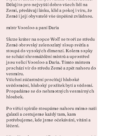
Dělají to pro nejvyšší dobro všech lidí na
Zemi, předávají lásku, klid a pokoj i víru, že
Země i její obyvatelé vše úspěšně zvládnou.
mistr Voosloo a paní Daria
Skrze kráter na sopce Wolf se tvoří ze středu
Země obrovský zelenozlatý sloup světla a
stoupá do vysokých dimenzí. Kolem sopky
se schází shromáždění mistrů a uprostřed
jsou velicí Voosloo a Daria. Tímto místem
prochází vír do středu Země a zpět nahoru do
vesmíru.
Všichni zúčastnění prociťují hluboké
uvědomění, hluboký prožitek bytí a vědomí.
Propadáme se do nehmotných vesmírných
hloubek.
Po vířící spirále stoupáme nahoru mimo naši
galaxii a cestujeme každý tam, kam
potřebujeme, kde jsme očekáváni, vítáni a
léčeni.