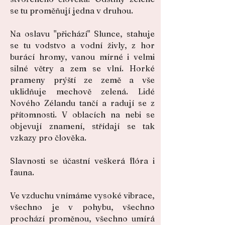
se tu proměňují jedna v druhou.
Na oslavu "přichází" Slunce, stahuje
se tu vodstvo a vodní živly, z hor
burácí hromy, vanou mírné i velmi
silné větry a zem se vlní. Horké
prameny prýští ze země a vše
uklidňuje mechově zelená. Lidé
Nového Zélandu tančí a radují se z
přítomnosti. V oblacích na nebi se
objevují znamení, střídají se tak
vzkazy pro člověka.
Slavnosti se účastní veškerá flóra i
fauna.
Ve vzduchu vnímáme vysoké vibrace,
všechno je v pohybu, všechno
prochází proměnou, všechno umírá