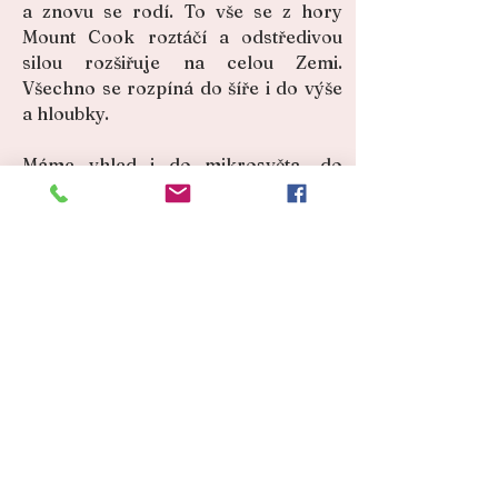
a znovu se rodí. To vše se z hory
Mount Cook roztáčí a odstředivou
silou rozšiřuje na celou Zemi.
Všechno se rozpíná do šíře i do výše
a hloubky.
Máme vhled i do mikrosvěta, do
každé buňky a zároveň vidíme celý
makrosvět, celý vesmír.
Cestujeme vesmírem a Archanděl
Michael nás jistí a poté i přitáhne zpět
na Zemi.
Přichází uklidnění, ztišení a uzemnění
a pocit naprostého propojení se
Stvořitelem.
"Každý den tě obklopuje
všeobjímající Láska."
Stojíme tu bosí, jsme propojení se