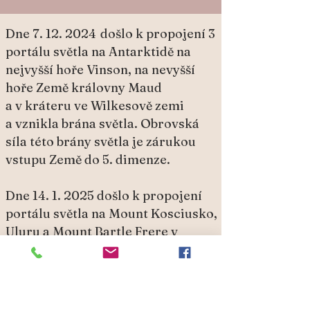
Dne
7. 12. 2024
došlo k propojení 3
portálu světla na Antarktidě na
nejvyšší hoře Vinson, na nevyšší
hoře Země královny Maud
a v kráteru ve Wilkesově zemi
a vznikla brána světla. Obrovská
síla této brány světla je zárukou
vstupu Země do 5. dimenze.
Dne
14. 1. 2025
došlo k propojení
portálu světla na Mount Kosciusko,
Uluru a Mount Bartle Frere v
Australii , vznikla velmi důležitá
brána světla. Je to brána dokončení
obnovy světla na Zemi. Má pro celý
kontinent mimořádný význam, při