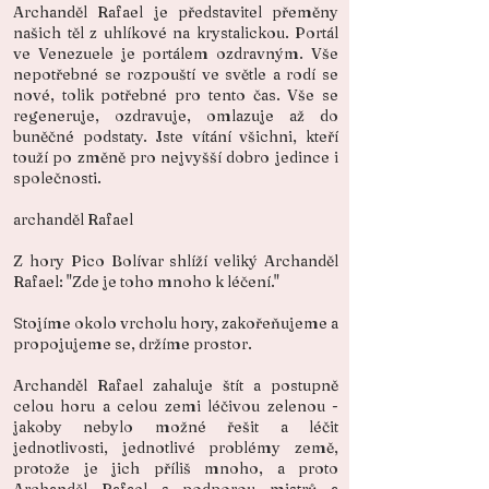
Archanděl Rafael je představitel přeměny
našich těl z uhlíkové na krystalickou. Portál
ve Venezuele je portálem ozdravným. Vše
nepotřebné se rozpouští ve světle a rodí se
nové, tolik potřebné pro tento čas. Vše se
regeneruje, ozdravuje, omlazuje až do
buněčné podstaty. Jste vítání všichni, kteří
touží po změně pro nejvyšší dobro jedince i
společnosti.
archanděl Rafael
Z hory Pico Bolívar shlíží veliký Archanděl
Rafael: "Zde je toho mnoho k léčení."
Stojíme okolo vrcholu hory, zakořeňujeme a
propojujeme se, držíme prostor.
Archanděl Rafael zahaluje štít a postupně
celou horu a celou zemi léčivou zelenou -
jakoby nebylo možné řešit a léčit
jednotlivosti, jednotlivé problémy země,
protože je jich příliš mnoho, a proto