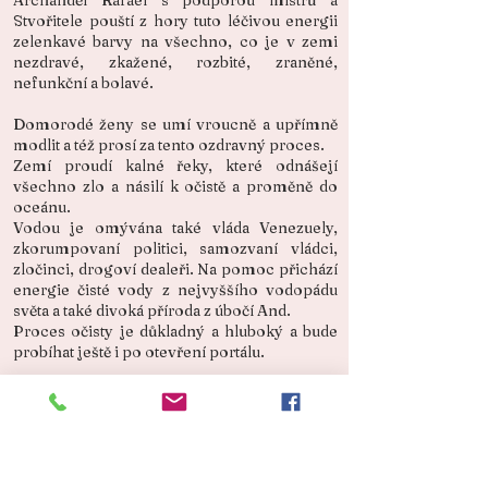
Archanděl Rafael s podporou mistrů a
Stvořitele pouští z hory tuto léčivou energii
zelenkavé barvy na všechno, co je v zemi
nezdravé, zkažené, rozbité, zraněné,
nefunkční a bolavé.
Domorodé ženy se umí vroucně a upřímně
modlit a též prosí za tento ozdravný proces.
Zemí proudí kalné řeky, které odnášejí
všechno zlo a násilí k očistě a proměně do
oceánu.
Vodou je omývána také vláda Venezuely,
zkorumpovaní politici, samozvaní vládci,
zločinci, drogoví dealeři. Na pomoc přichází
energie čisté vody z nejvyššího vodopádu
světa a také divoká příroda z úbočí And.
Proces očisty je důkladný a hluboký a bude
probíhat ještě i po otevření portálu.
Archanděl Rafael byl povolán k léčení,
jelikož země je nemocná ve všech smyslech
toho slova.
Až se země očistí, navrátí se jí její přirozená
krása, odhalí se zadupané ryzí charaktery