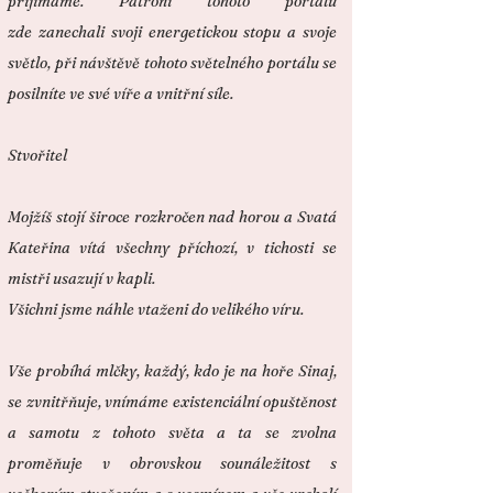
přijímáme.
Patroni tohoto portálu
zde
zanechali svoji energetickou stopu a svoje
světlo, při návštěvě tohoto světelného portálu se
posilníte ve své víře a vnitřní síle.
Stvořitel
Mojžíš stojí široce rozkročen nad horou a Svatá
Kateřina vítá všechny příchozí, v tichosti se
mistři usazují v kapli.
Všichni jsme náhle vtaženi do velikého víru.
Vše probíhá mlčky, každý, kdo je na hoře Sinaj,
se zvnitřňuje, vnímáme existenciální opuštěnost
a samotu z tohoto světa a ta se zvolna
proměňuje v obrovskou sounáležitost s