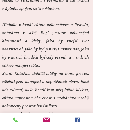
veškerým stvořením a s vesmírem a vše vrcholí
v úplném spojení se Stvořitelem.
Hluboko v hrudi cítíme nekonečnost a Pravdu,
vnímáme v sobě Boží prostor nekonečné
blaženosti a lásky, jako by vnější svět
neexistoval, jako by byl jen svět uvnitř nás, jako
by v našich hrudích byl celý vesmír a v srdcích
zářivé milující světlo.
Svatá Kateřina dohlíží mlčky na tento proces,
všichni jsou napojeni a nepotřebují slova. Jímá
nás závrať, naše hrudi jsou přeplněné láskou,
cítíme naprostou blaženost a nacházíme v sobě
nekonečný prostor boží milosti.
Mojžíš: „Okusili jste a rozdávejte. Už není čas na
utrpení. Ustlal jsem vám ke spočinutí v Boží