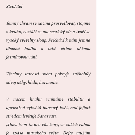
Stvořitel
Temný chrám se začíná prosvětlovat, stojíme
v kruhu, roztáčí se energetický vír a tvoří se
vysoký světelný sloup. Přichází k nám jemná
líbezná hudba a také cítíme něžnou
jasmínovou vůni.
Všechny starosti světa pokryje sněhobílý
závoj něhy, klidu, harmonie.
V našem kruhu vnímáme stabilitu a
uprostřed vykvétá lotosový květ, nad jejímž
středem levituje Sarasvatí.
„Dnes jsem tu pro vás ženy, ve vašich rukou
je spása mužského světa. Dejte mužům