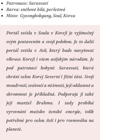
Patronace: Sarasvatí
Barva: sněhově bílá, perleťová
Místo:
Gyeongbokgung, Soul, Korea
Portál světla v Soulu v Koreji je vyjímečný
svým postavením a svojí polohou. Je to další
portál světla v Asii, který bude navyšovat
vibrace Koreji i všem asijským národům. Je
pod patronací bohyně Sarasvatí, která
chrání celou Korej Severní i Jižní část. Svojí
moudrostí, svátostí a něžností, její oddanost a
skromnost je příkladná. Podporuje ji také
její manžel Brahma. I tady probíhá
vyrovnání mužsko ženské energie, tolik
potřebné pro celou Asii i pro rovnováhu na
planetě.