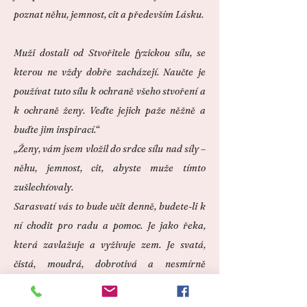
poznat něhu, jemnost, cit a především Lásku.
Muži dostali od Stvořitele fyzickou sílu, se
kterou ne vždy dobře zacházejí. Naučte je
používat tuto sílu k ochraně všeho stvoření a
k ochraně ženy. Veďte jejich paže něžně a
buďte jim inspirací.“
„Ženy, vám jsem vložil do srdce sílu nad síly –
něhu, jemnost, cit, abyste muže tímto
zušlechťovaly.
Sarasvatí vás to bude učit denně, budete-li k
ní chodit pro radu a pomoc. Je jako řeka,
která zavlažuje a vyživuje zem. Je svatá,
čistá, moudrá, dobrotivá a nesmírně
krásná.“