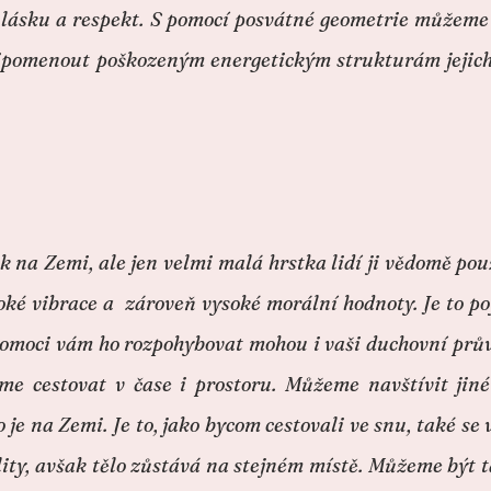
, lásku a respekt. S pomocí posvátné geometrie můžeme
řipomenout poškozeným energetickým strukturám jejich 
ěk na Zemi, ale jen velmi malá hrstka lidí ji vědomě p
oké vibrace a zároveň vysoké morální hodnoty. Je to po
oci vám ho rozpohybovat mohou i vaši duchovní průvodc
 cestovat v čase i prostoru. Můžeme navštívit jiné
o je na Zemi. Je to, jako bycom cestovali ve snu, také se 
lity, avšak tělo zůstává na stejném místě. Můžeme být ta