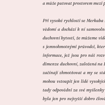
a může putovat prostorem mezi 
Při vysoké rychlosti se Merkaba 
vědomí a dochází k ní samovoln
duchovní bytosti, že můžeme vidět
s jemnohmotnými průvodci, které
informace, jež jsou pro náš roz
dimenze duchovní, založená na L
začínají zhmotňovat a my se stá
mohou vstoupit jen lidé vysokých
tady odpovědni za své myšlenky 
byla jen pro nejvyšší dobro člo