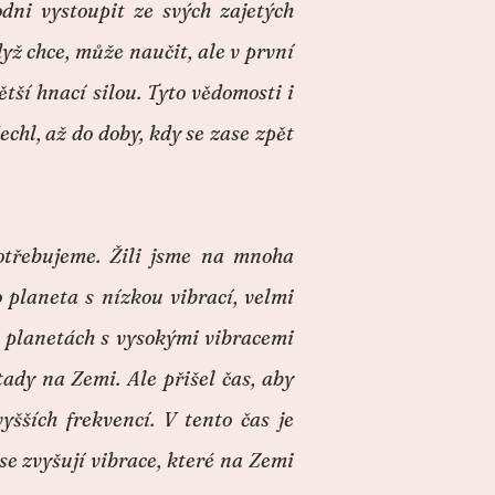
odni vystoupit ze svých zajetých
dyž chce, může naučit, ale v první
tší hnací silou. Tyto vědomosti i
chl, až do doby, kdy se zase zpět
otřebujeme. Žili jsme na mnoha
o planeta s nízkou vibrací, velmi
h planetách s vysokými vibracemi
 tady na Zemi. Ale přišel čas, aby
šších frekvencí. V tento čas je
se zvyšují vibrace, které na Zemi