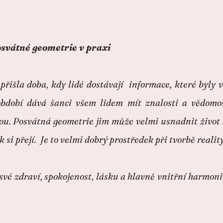
posvátné geometrie v praxi
přišla doba, kdy lidé dostávají informace, které byly
 období dává šanci všem lidem mít znalosti a vědomo
ou. Posvátná geometrie jim může velmi usnadnit život a
ak si přejí. Je to velmi dobrý prostředek při tvorbě reality
své zdraví, spokojenost, lásku a hlavně vnitřní harmon