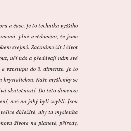
ru a čase. Je to technika vyššího
znamená plné uvědomění, že jsme
 okem zřejmé. Začínáme žít i život
out, učí nás a předávají nám své
 a vzestupu do 5. dimenze. Je to
a krystalickou. Naše myšlenky se
ává skutečností. Do této dimenze
ní, než na jaký byli zvyklí. Jsou
velice důležité, aby ta myšlenka
novu života na planetě, přírody,