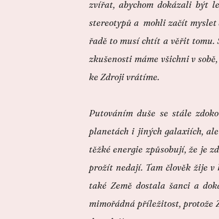
zvířat, abychom dokázali být le
stereotypů a mohli začít myslet a
řadě to musí chtít a věřit tomu.
zkušenosti máme všichni v sobě, 
ke Zdroji vrátíme.
Putováním duše se stále zdoko
planetách i jiných galaxiích, al
těžké energie způsobují, že je 
prožít nedají. Tam člověk žije v 
také Země dostala šanci a doká
mimořádná příležitost, protože Z