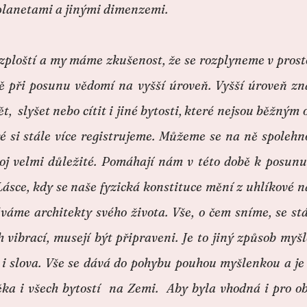
planetami a jinými dimenzemi.
zploští a my máme zkušenost, že se rozplyneme v prosto
ě při posunu vědomí na vyšší úroveň. Vyšší úroveň 
, slyšet nebo cítit i jiné bytosti, které nejsou běžným
 si stále více registrujeme. Můžeme se na ně spolehn
voj velmi důležité. Pomáhají nám v této době k posunu
ásce, kdy se naše fyzická konstituce mění z uhlíkové n
váme architekty svého života. Vše, o čem sníme, se st
 vibrací, musejí být připraveni. Je to jiný způsob myšle
i slova. Vše se dává do pohybu pouhou myšlenkou a je 
věka i všech bytostí na Zemi. Aby byla vhodná i pro ob