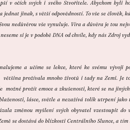
pší v očích svých i svého Stvořitele. Abychom byli h
 jednat jinak, s větší odpovědností. To vše se člověk, k
 Svou nedůvěrou vše vynuluje. Víra a důvěra je tou nejvě
neseme si je v podobě DNA od chvíle, kdy nás Zdroj vyde
nalujeme a učíme se lekce, které ke svému vývoji p
e většina prožívala mnoho životů i tady na Zemi. Je t
zde možné prožít emoce a zkušenosti, které se na jinýc
blaženosti, lásce, světle a nezažívá tolik utrpení jako
zala změnou myšlení svých obyvatel vzestoupit do vy
emě se dostává do blízkosti Centrálního Slunce, a tím 