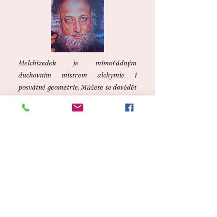
Melchizedek je mimořádným
duchovním mistrem alchymie i
posvátné geometrie. Můžete se dovědět
svoji budoucnost i co vás čeká v těchto
časech. Rád se s vámi spojí a bude vám
nápomocen, je patronem prorockého
portálu světla na hradě Pernštejn, ve
Spojených státech Amerických - na
nejvyšší hoře Boundary Peak ve státě
Nevada a na hoře Ojos del Salado v
Chile.