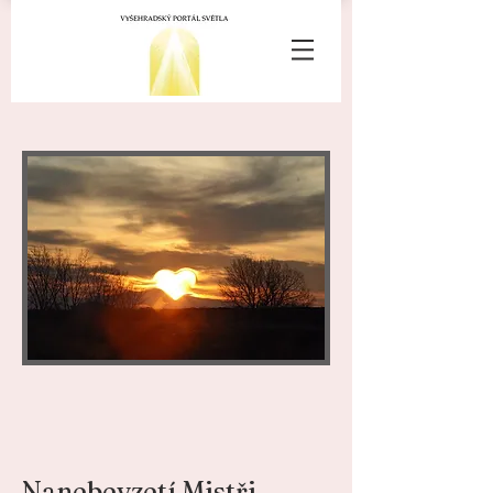
Nanebevzetí Mistři