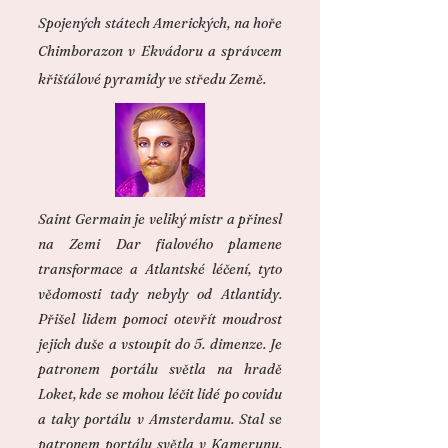
Spojených státech Amerických, na hoře
Chimborazon v Ekvádoru a správcem
křišťálové pyramidy ve středu Země.
Saint Germain je veliký mistr a přinesl
na Zemi Dar fialového plamene
transformace a Atlantské léčení, tyto
vědomosti tady nebyly od Atlantidy.
Přišel lidem pomoci otevřít moudrost
jejich duše a vstoupit do 5. dimenze. Je
patronem portálu světla na hradě
Loket, kde se mohou léčit lidé po covidu
a taky portálu v Amsterdamu. Stal se
patronem portálu světla v Kamerunu,