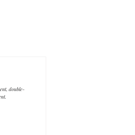
tent, double-
ent.