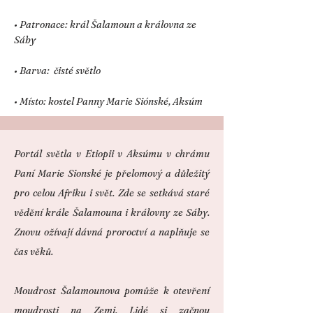
• Patronace: král Šalamoun a královna ze
Sáby
• Barva: čisté světlo
• Místo: kostel Panny Marie Siónské, Aksúm
Portál světla v Etiopii v Aksúmu v chrámu
Paní Marie Sionské je přelomový a důležitý
pro celou Afriku i svět. Zde se setkává staré
vědění krále Šalamouna i královny ze Sáby.
Znovu ožívají dávná proroctví a naplňuje se
čas věků.
Moudrost Šalamounova pomůže k otevření
moudrosti na Zemi. Lidé si začnou