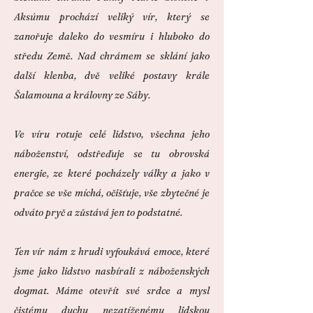
Aksúmu prochází veliký vír, který se
zanořuje daleko do vesmíru i hluboko do
středu Země. Nad chrámem se sklání jako
další klenba, dvě veliké postavy krále
Šalamouna a královny ze Sáby.
Ve víru rotuje celé lidstvo, všechna jeho
náboženství, odstřeďuje se tu obrovská
energie, ze které pocházely války a jako v
pračce se vše míchá, očišťuje, vše zbytečné je
odváto pryč a zůstává jen to podstatné.
Ten vír nám z hrudi vyfoukává emoce, které
jsme jako lidstvo nasbírali z náboženských
dogmat. Máme otevřít své srdce a mysl
čistému duchu nezatíženému lidskou