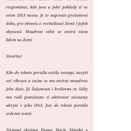
rozpomínat, kdo jsou a jaké poklady si ve
svém DNA nesou. Je to naprosto přelomová
doba, pro obnovu a revitalizaci Země i jejich
obyvatel. Moudrost věků se otvírá všem
lidem na Zemi.
Stvořitel
Kdo do tohoto portálu světla vstoupí, navýší
své vibrace a začne se mu otvírat moudrost
jeho duše. Já Šalamoun i královna ze Sáby
mu rádi pomůžeme si aktivovat záznamy
ukryté v jeho DNA. Jste do tohoto portálu
srdečně zváni.
Stěnami chrámu Panny Marie Siónské v