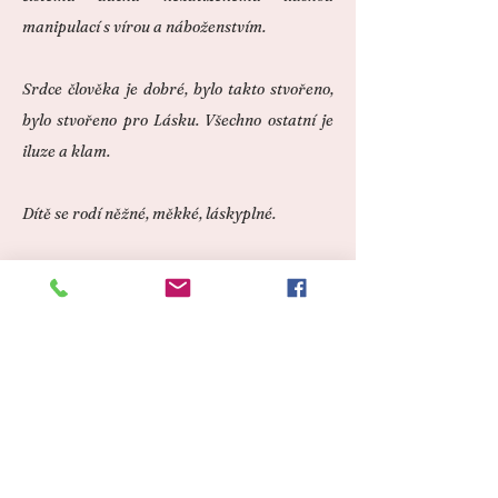
manipulací s vírou a náboženstvím.
Srdce člověka je dobré, bylo takto stvořeno,
bylo stvořeno pro Lásku. Všechno ostatní je
iluze a klam.
Dítě se rodí něžné, měkké, láskyplné.
„Člověče, vrať se ke svému vnitřnímu dítěti a
uzdrav jej. Uzdravíš tak celé lidstvo. Pak
zmizí chudoba, války, násilí. Rozprostři své
srdce a vnímej jednotu s každým tvorem na
Zemi. Země je jeden organismus, nevyčleňuj
se z něj.
Dýchej dechem Země a buď spravedlivým