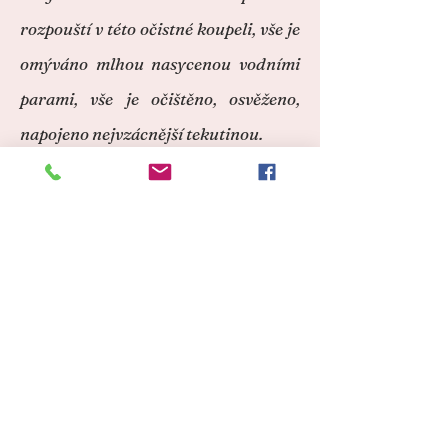
rozpouští v této očistné koupeli, vše je
omýváno mlhou nasycenou vodními
parami, vše je očištěno, osvěženo,
napojeno nejvzácnější tekutinou.
"Člověče, bez vody zemřeš. Tvé tělo je z
vody. Udržuj své tělo i duši v čistotě.
Uctívej vodu a děkuj za vodu každý
den. Voda je největší bohatství na
Zemi".
Archanděl Sandalfon nám dává sílu
vykročit navzdory všemu a všem, a to