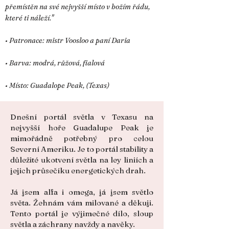
přemístěn na své nejvyšší místo v božím řádu,
které ti náleží."
• Patronace: mistr Voosloo a paní Daria
• Barva: modrá, růžová, fialová
• Místo: Guadalope Peak, (Texas)
Dnešní portál světla v Texasu na
nejvyšší hoře Guadalupe Peak je
mimořádně potřebný pro celou
Severní Ameriku. Je to portál stability a
důležité ukotvení světla na ley liniích a
jejich průsečíku energetických drah.
Já jsem alfa i omega, já jsem světlo
světa. Žehnám vám milované a děkuji.
Tento portál je výjimečné dílo, sloup
světla a záchrany navždy a navěky.