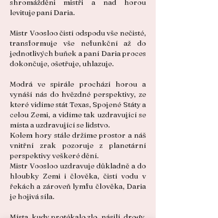
shromážděni mistři a nad horou
levituje paní Daria.
Mistr Voosloo čistí odspodu vše nečisté,
transformuje vše nefunkční až do
jednotlivých buňek a paní Daria proces
dokončuje, ošetřuje, uhlazuje.
Modrá ve spirále prochází horou a
vynáší nás do hvězdné perspektivy, ze
které vidíme stát Texas, Spojené Státy a
celou Zemi, a vidíme tak uzdravující se
místa a uzdravující se lidstvo.
Kolem hory stále držíme prostor a náš
vnitřní zrak pozoruje z planetární
perspektivy veškeré dění.
Mistr Voosloo uzdravuje důkladně a do
hloubky Zemi i člověka, čistí vodu v
řekách a zároveň lymfu člověka, Daria
je hojivá síla.
Místa, kudy protékalo zlo, násilí, drogy,