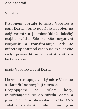
A tak se staň
Stvořitel
Patronem portálu je mistr Voosloo a
paní Daria. Tento portál je napojen na
celý vesmír a je mimořádně důležitý
maják světla. Zde se vše negativní
rozpouští a transformuje. Zde se
můžete oprostit od všeho z čím si nevíte
rady, prosvětlit se a ukotvit světlo a
lásku v sobě.
mistr Voosloo a paní Daria
Horou prostupuje veliký mistr Voosloo
a okamžitě se navyšují vibrace.
Propojujeme se kolem hory,
zakořeňujeme se do středu Země a
prochází námi obrovská spirála DNA
celého stvoření. Kolem nás jsou